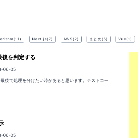
orithm
(11)
Next.js
(7)
AWS
(2)
まとめ
(5)
Vue
(1)
と最後を判定する
-06-05
初や最後で処理を分けたい時があると思います。テストコー
示
-06-05