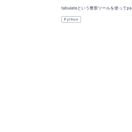
tabulateという整形ツールを使ってpan
Python