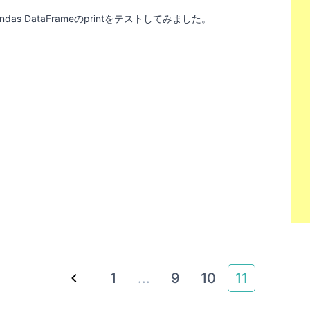
das DataFrameのprintをテストしてみました。
1
...
9
10
11